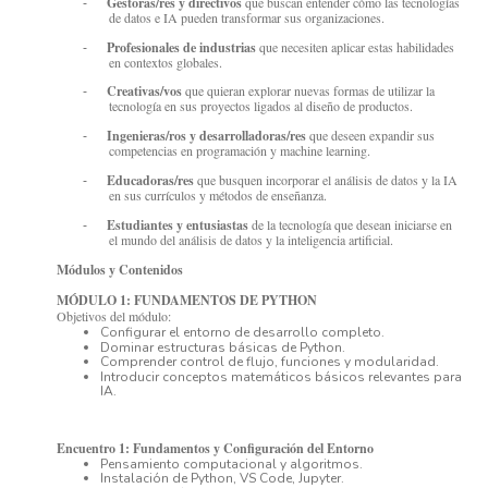
Gestoras/res y directivos
que buscan entender cómo las tecnologías
-
de datos e IA pueden transformar sus organizaciones.
Profesionales de industrias
que necesiten aplicar estas habilidades
-
en contextos globales.
Creativas/vos
que quieran explorar nuevas formas de utilizar la
-
tecnología en sus proyectos ligados al diseño de productos.
Ingenieras/ros y desarrolladoras/res
que deseen expandir sus
-
competencias en programación y machine learning.
Educadoras/res
que busquen incorporar el análisis de datos y la IA
-
en sus currículos y métodos de enseñanza.
Estudiantes y entusiastas
de la tecnología que desean iniciarse en
-
el mundo del análisis de datos y la inteligencia artificial.
Módulos y Contenidos
MÓDULO 1: FUNDAMENTOS DE PYTHON
Objetivos del módulo:
Configurar el entorno de desarrollo completo.
Dominar estructuras básicas de Python.
Comprender control de flujo, funciones y modularidad.
Introducir conceptos matemáticos básicos relevantes para
IA.
Encuentro 1: Fundamentos y Configuración del Entorno
Pensamiento computacional y algoritmos.
Instalación de Python, VS Code, Jupyter.