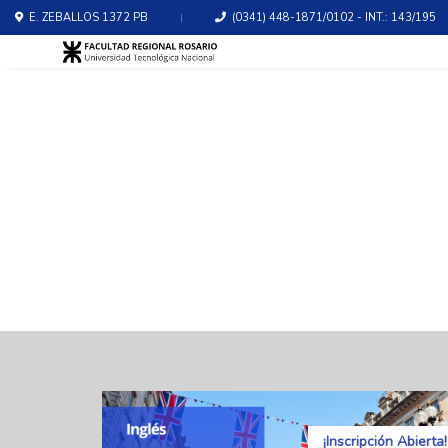
E. ZEBALLOS 1372 PB
(0341) 448-1871/0102 - INT.: 143/195
¡Inscripción Abierta!