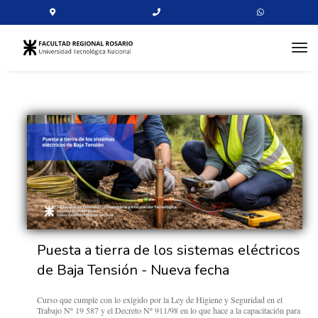
tog
Puesta a tierra de los sistemas eléctricos
de Baja Tensión - Nueva fecha
Curso que cumple con lo exigido por la Ley de Higiene y Seguridad en el
Trabajo Nº 19 587 y el Decreto Nº 911/98 en lo que hace a la capacitación para