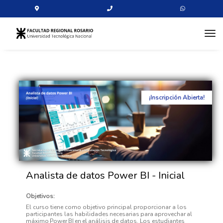
tog
¡Inscripción Abierta!
Analista de datos Power BI - Inicial
Objetivos:
El curso tiene como objetivo principal proporcionar a los
participantes las habilidades
necesarias
para
aprovechar
al
máximo
Power
BI
en
el
análisis
de
datos. Los estudiantes