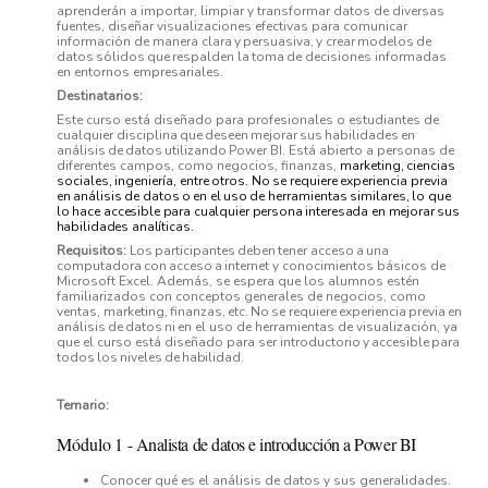
aprenderán a importar, limpiar y transformar datos de diversas
fuentes, diseñar visualizaciones efectivas para comunicar
información de manera clara
y
persuasiva,
y
crear
modelos
de
datos
sólidos
que
respalden
la
toma
de decisiones informadas
en entornos empresariales.
Destinatarios:
Este curso está diseñado para profesionales o estudiantes de
cualquier disciplina
que
deseen
mejorar
sus
habilidades
en
análisis
de
datos
utilizando
Power BI. Está abierto a personas de
diferentes campos, como negocios, finanzas,
marketing,
ciencias
sociales,
ingeniería,
entre
otros.
No
se
requiere
experiencia previa
en
análisis
de
datos
o
en
el
uso
de
herramientas
similares,
lo
que
lo
hace
accesible
para cualquier
persona interesada
en mejorar
sus
habilidades
analíticas.
Requisitos:
Los
participantes
deben
tener
acceso
a
una
computadora
con
acceso
a
internet y conocimientos básicos de
Microsoft Excel. Además, se espera que los alumnos estén
familiarizados con conceptos generales de negocios, como
ventas, marketing,
finanzas,
etc.
No
se
requiere
experiencia
previa
en
análisis
de
datos
ni
en el uso de herramientas de visualización, ya
que el curso está diseñado para ser introductorio
y
accesible
para
todos
los
niveles
de
habilidad.
Temario:
Módulo
1
- Analista de datos e introducción a Power BI
Conocer qué es el análisis de datos y sus generalidades.